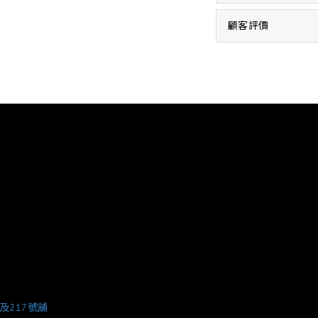
顧客評價
6及217號舖