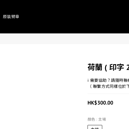
原裝臂章
荷蘭 ( 印字 2
ℹ 需要協助？請隨時
（ 聯繫方式同樣位於
HK$300.00
顏色
: 主場