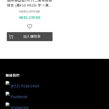
國際邁亞密24/25二客球員版
球衣 (連#10 MESSI 字 + 美職
聯臂章 + 廣告 )
HK$1,299.00
HK$1,199.00
加入購物車
聯絡我們
(852) 91661464
Facebook
Instagram