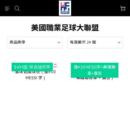
美國職業足球大聯盟
商品排序
每頁顯示 24 個
$499起 球衣送印字
連#10MESSI字+美職聯
章+廣告