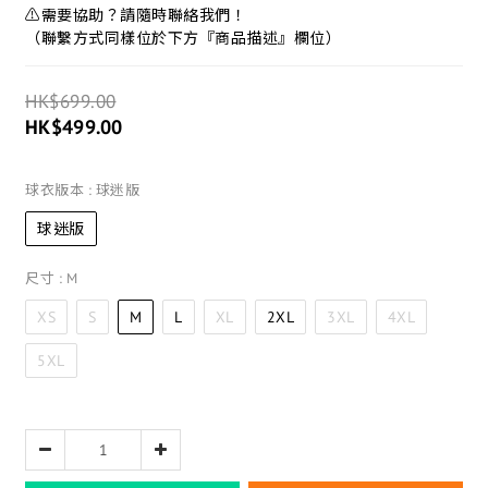
⚠️需要協助？請隨時聯絡我們！
（聯繫方式同樣位於下方『商品描述』欄位）
HK$699.00
HK$499.00
球衣版本
: 球迷版
球迷版
尺寸
: M
XS
S
M
L
XL
2XL
3XL
4XL
5XL