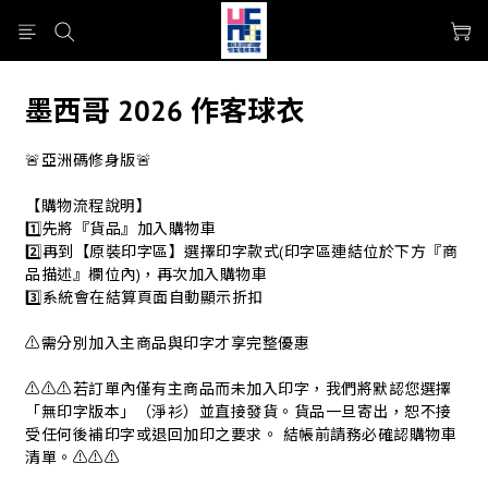
墨西哥 2026 作客球衣
🚨亞洲碼修身版🚨
【購物流程說明】
1️⃣先將『貨品』加入購物車
2️⃣再到【原裝印字區】選擇印字款式(印字區連結位於下方『商
品描述』欄位內)，再次加入購物車
3️⃣系統會在結算頁面自動顯示折扣
⚠️需分別加入主商品與印字才享完整優惠
⚠️⚠️⚠️若訂單內僅有主商品而未加入印字，我們將默認您選擇
「無印字版本」（淨衫）並直接發貨。貨品一旦寄出，恕不接
受任何後補印字或退回加印之要求。 結帳前請務必確認購物車
清單。⚠️⚠️⚠️