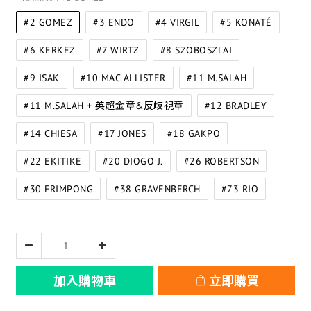
#2 GOMEZ
#3 ENDO
#4 VIRGIL
#5 KONATÉ
#6 KERKEZ
#7 WIRTZ
#8 SZOBOSZLAI
#9 ISAK
#10 MAC ALLISTER
#11 M.SALAH
#11 M.SALAH + 英超金章&反歧視章
#12 BRADLEY
#14 CHIESA
#17 JONES
#18 GAKPO
#22 EKITIKE
#20 DIOGO J.
#26 ROBERTSON
#30 FRIMPONG
#38 GRAVENBERCH
#73 RIO
加入購物車
立即購買