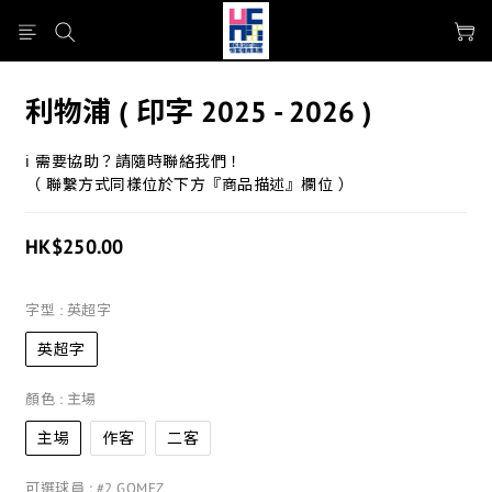
利物浦 ( 印字 2025 - 2026 )
ℹ 需要協助？請隨時聯絡我們！
（ 聯繫方式同樣位於下方『商品描述』欄位 ）
HK$250.00
字型
: 英超字
英超字
顏色
: 主場
主場
作客
二客
可選球員
: #2 GOMEZ