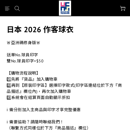
日本 2026 作客球衣
🚨亞洲碼修身版🚨
送單No.球員印字
雙No.球員印字+$50
【購物流程說明】
1️⃣先將『貨品』加入購物車
2️⃣再到【原裝印字區】選擇印字款式(印字區連結位於下方『商
品描述』欄位內)，再次加入購物車
3️⃣系統會在結算頁面自動顯示折扣
ℹ 需分別加入主商品與印字才享完整優惠
ℹ 需要協助？請隨時聯絡我們！
（聯繫方式同樣位於下方『商品描述』欄位）