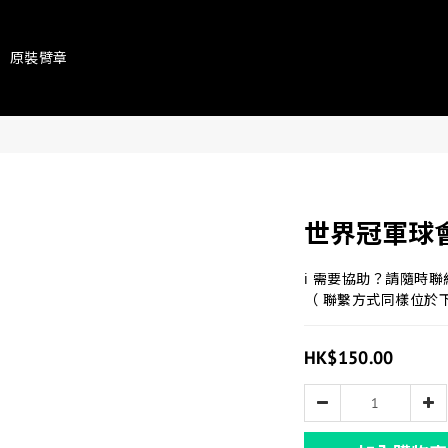
原裝臂章
世界冠軍球會
ℹ 需要協助？請隨時
（ 聯繫方式同樣位於
HK$150.00