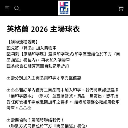
英格蘭 2026 主場球衣
【購物流程說明】
1️⃣先將『貨品』加入購物車
2️⃣再到【原裝印字區】選擇印字款式(印字區連結位於下方『商
品描述』欄位內)，再次加入購物車
3️⃣系統會在結算頁面自動顯示折扣
⚠️需分別加入主商品與印字才享完整優惠
⚠️⚠️⚠️若訂單內僅有主商品而未加入印字，我們將默認您選擇
「無印字版本」（淨衫）並直接發貨。貨品一旦寄出，恕不接
受任何後補印字或退回加印之要求。 結帳前請務必確認購物車
清單。⚠️⚠️⚠️
⚠️需要協助？請隨時聯絡我們！
（聯繫方式同樣位於下方『商品描述』欄位）