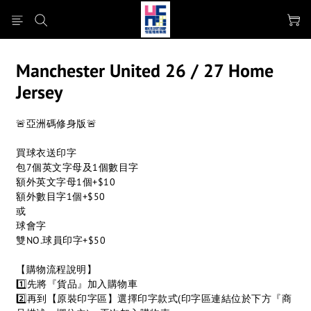
Manchester United 26 / 27 Home
Jersey
🚨亞洲碼修身版🚨
買球衣送印字
包7個英文字母及1個數目字
額外英文字母1個+$10
額外數目字1個+$50
或
球會字
雙NO.球員印字+$50
【購物流程說明】
1️⃣先將『貨品』加入購物車
2️⃣再到【原裝印字區】選擇印字款式(印字區連結位於下方『商