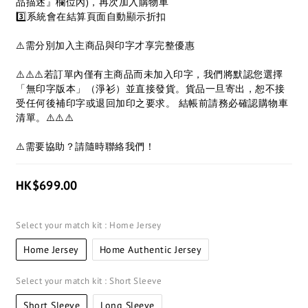
品描述』欄位內)，再次加入購物車
3️⃣系統會在結算頁面自動顯示折扣
⚠️需分別加入主商品與印字才享完整優惠
⚠️⚠️⚠️若訂單內僅有主商品而未加入印字，我們將默認您選擇
「無印字版本」（淨衫）並直接發貨。貨品一旦寄出，恕不接
受任何後補印字或退回加印之要求。 結帳前請務必確認購物車
清單。⚠️⚠️⚠️
⚠️需要協助？請隨時聯絡我們！
HK$699.00
Select your match kit
: Home Jersey
Home Jersey
Home Authentic Jersey
Select your match kit
: Short Sleeve
Short Sleeve
Long Sleeve