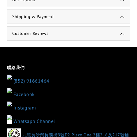
Shipping & Payment
Customer Reviews
聯絡我們
(852) 91661464
Facebook
Instagram
Whatsapp Channel
九龍長沙灣長義街9號D2 Place One 2樓216及217號舖