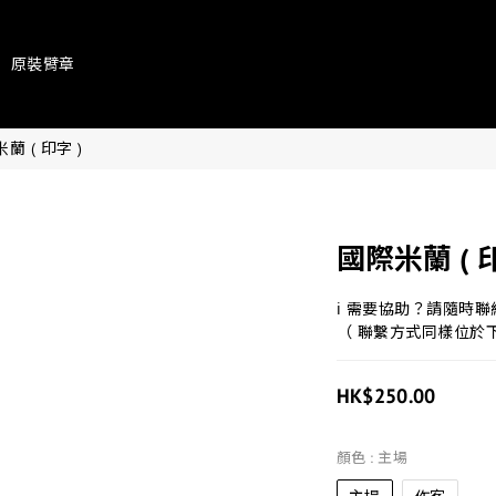
原裝臂章
蘭 ( 印字 )
國際米蘭 ( 印字
ℹ 需要協助？請隨時
（ 聯繫方式同樣位於
HK$250.00
顏色
: 主場