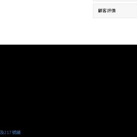
顧客評價
6及217號舖