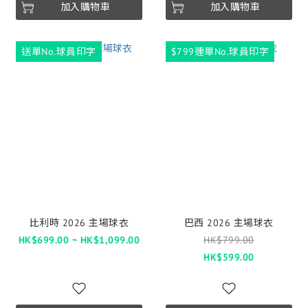
加入購物車
加入購物車
送單No.球員印字
$799連單No.球員印字
比利時 2026 主場球衣
巴西 2026 主場球衣
HK$699.00 ~ HK$1,099.00
HK$799.00
HK$599.00