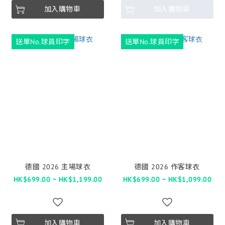
加入購物車
加入購物車
送單No.球員印字
送單No.球員印字
德國 2026 主場球衣
德國 2026 作客球衣
HK$699.00 ~ HK$1,199.00
HK$699.00 ~ HK$1,099.00
加入購物車
加入購物車