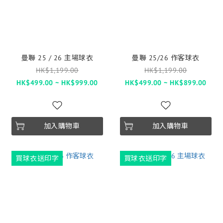
曼聯 25 / 26 主場球衣
曼聯 25/26 作客球衣
HK$1,199.00
HK$1,199.00
HK$499.00 ~ HK$999.00
HK$499.00 ~ HK$899.00
加入購物車
加入購物車
買球衣送印字
買球衣送印字