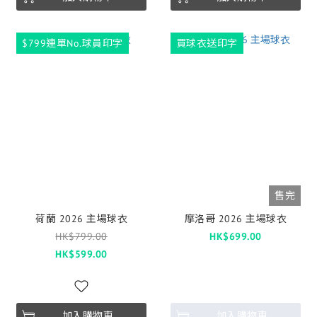
$799連單No.球員印字
買球衣送印字
售完
荷蘭 2026 主場球衣
摩洛哥 2026 主場球衣
HK$799.00
HK$699.00
HK$599.00
加入購物車
加入購物車