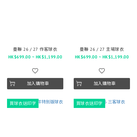
曼聯 26 / 27 作客球衣
曼聯 26 / 27 主場球衣
HK$699.00 ~ HK$1,199.00
HK$699.00 ~ HK$1,199.00
加入購物車
加入購物車
買球衣送印字
買球衣送印字