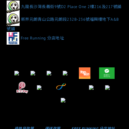
九龍長沙灣長義街9號D2 Place One 2樓216及217號舖
新界元朗青山公路元朗段232B-236號福興樓地下A&B
號舖
Free Running 分店地址
退換貨政策
運送政策
FREE RUNNING 分店地址