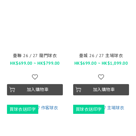
曼聯 26 / 27 龍門球衣
曼城 26 / 27 主場球衣
HK$699.00 ~ HK$799.00
HK$699.00 ~ HK$1,099.00
加入購物車
加入購物車
買球衣送印字
買球衣送印字