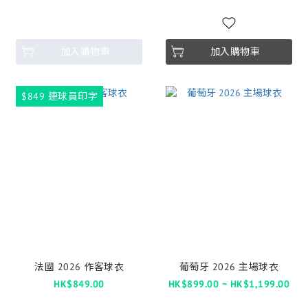
加入購物車
加入購物車
$849 連球員印字
法國 2026 作客球衣
葡萄牙 2026 主場球衣
HK$849.00
HK$899.00 ~ HK$1,199.00