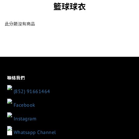
籃球球衣
此分類沒有商品
聯絡我們
(852) 91661464
Facebook
Instagram
Whatsapp Channel