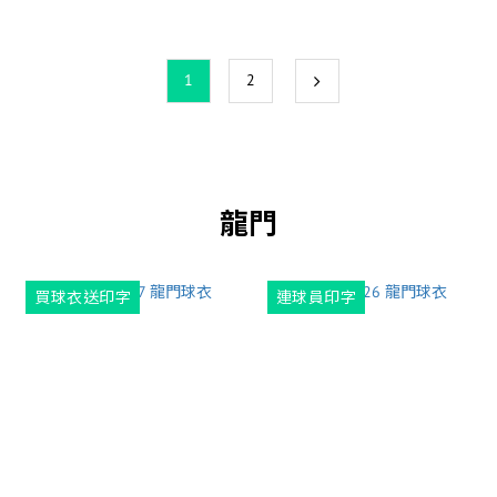
1
2
龍門
買球衣送印字
連球員印字