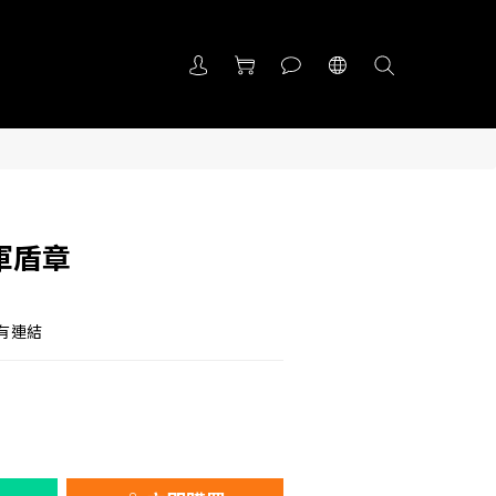
軍盾章
們
有連結