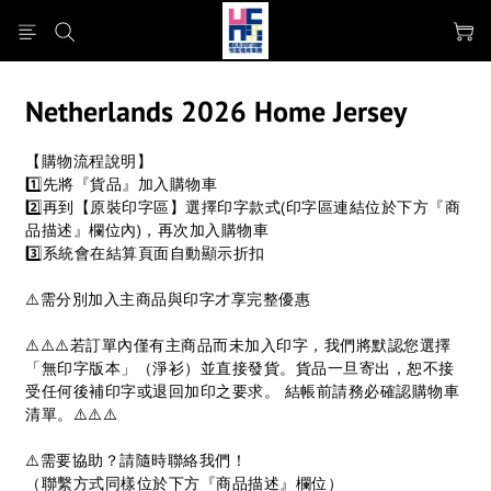
Netherlands 2026 Home Jersey
【購物流程說明】
1️⃣先將『貨品』加入購物車
2️⃣再到【原裝印字區】選擇印字款式(印字區連結位於下方『商
品描述』欄位內)，再次加入購物車
3️⃣系統會在結算頁面自動顯示折扣
⚠️需分別加入主商品與印字才享完整優惠
⚠️⚠️⚠️若訂單內僅有主商品而未加入印字，我們將默認您選擇
「無印字版本」（淨衫）並直接發貨。貨品一旦寄出，恕不接
受任何後補印字或退回加印之要求。 結帳前請務必確認購物車
清單。⚠️⚠️⚠️
⚠️需要協助？請隨時聯絡我們！
（聯繫方式同樣位於下方『商品描述』欄位）