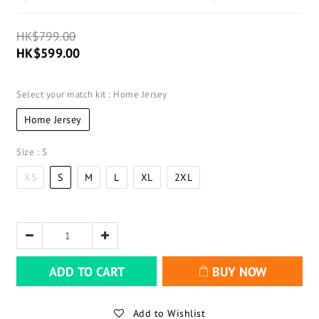
HK$799.00
HK$599.00
Select your match kit
: Home Jersey
Home Jersey
Size
: S
XS
S
M
L
XL
2XL
ADD TO CART
BUY NOW
Add to Wishlist