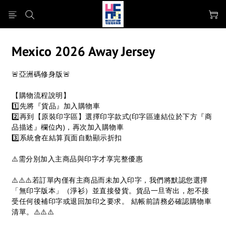
Mexico 2026 Away Jersey
🚨亞洲碼修身版🚨
【購物流程說明】
1️⃣先將『貨品』加入購物車
2️⃣再到【原裝印字區】選擇印字款式(印字區連結位於下方『商
品描述』欄位內)，再次加入購物車
3️⃣系統會在結算頁面自動顯示折扣
⚠️需分別加入主商品與印字才享完整優惠
⚠️⚠️⚠️若訂單內僅有主商品而未加入印字，我們將默認您選擇
「無印字版本」（淨衫）並直接發貨。貨品一旦寄出，恕不接
受任何後補印字或退回加印之要求。 結帳前請務必確認購物車
清單。⚠️⚠️⚠️