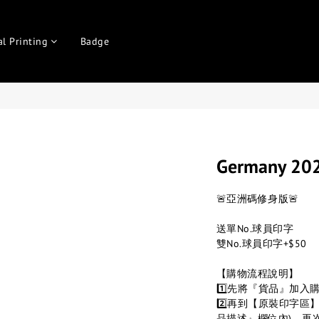
al Printing
Badge
Germany 202
🚨亞洲碼修身版🚨
送單No.球員印字
雙No.球員印字+$50
【購物流程說明】
1️⃣先將『貨品』加入
2️⃣再到【原裝印字
品描述』欄位內)，再