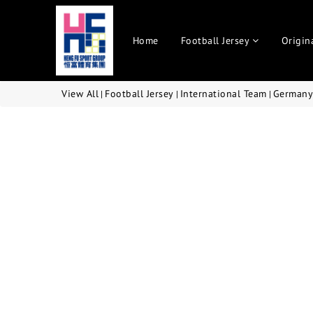
Home
Football Jersey
Origin
View All
Football Jersey
International Team
Germany
|
|
|