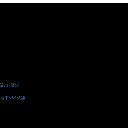
6及217號舖
樓地下A&B號舖