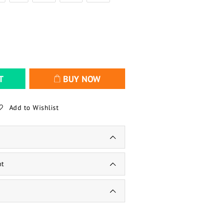
T
BUY NOW
Add to Wishlist
nt