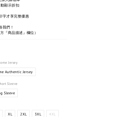
自動顯示折扣
與印字才享完整優惠
聯絡我們！
下方『商品描述』欄位）
Home Jersey
e Authentic Jersey
Short Sleeve
ng Sleeve
L
XL
2XL
3XL
4XL