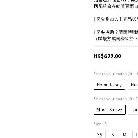
3️⃣系統會在結算頁面
ℹ 需分別加入主商品
ℹ 需要協助？請隨時
（聯繫方式同樣位於
HK$699.00
Select your match kit
: 
Home Jersey
Hom
Select your match kit
: 
Short Sleeve
Lo
Size
: S
XS
S
M