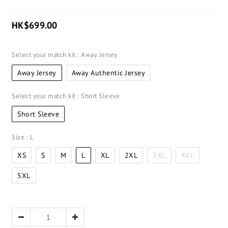
HK$699.00
Select your match kit
: Away Jersey
Away Jersey
Away Authentic Jersey
Select your match kit
: Short Sleeve
Short Sleeve
Size
: L
XS
S
M
L
XL
2XL
3XL
4XL
5XL