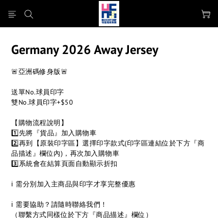
Germany 2026 Away Jersey
🚨亞洲碼修身版🚨
送單No.球員印字
雙No.球員印字+$50
【購物流程說明】
1️⃣先將『貨品』加入購物車
2️⃣再到【原裝印字區】選擇印字款式(印字區連結位於下方『商
品描述』欄位內)，再次加入購物車
3️⃣系統會在結算頁面自動顯示折扣
ℹ 需分別加入主商品與印字才享完整優惠
ℹ 需要協助？請隨時聯絡我們！
（聯繫方式同樣位於下方『商品描述』欄位）