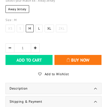
Select your match kit
: Away Jersey
Away Jersey
Size
: M
XS
S
M
L
XL
2XL
ADD TO CART
BUY NOW
Add to Wishlist
Description
Shipping & Payment