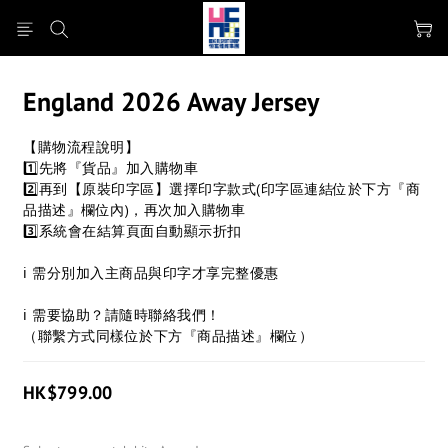
England 2026 Away Jersey
【購物流程說明】
1️⃣先將『貨品』加入購物車
2️⃣再到【原裝印字區】選擇印字款式(印字區連結位於下方『商
品描述』欄位內)，再次加入購物車
3️⃣系統會在結算頁面自動顯示折扣
ℹ 需分別加入主商品與印字才享完整優惠
ℹ 需要協助？請隨時聯絡我們！
（聯繫方式同樣位於下方『商品描述』欄位）
HK$799.00