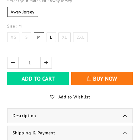
Select your match kit
: Away Jersey
Away Jersey
Size
: M
XS
S
M
L
XL
2XL
ADD TO CART
BUY NOW
Add to Wishlist
Description
Shipping & Payment